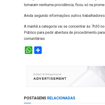
tomaram nenhuma providência, ficou só na promes
Ainda segundo informações outros trabalhadores
A manhã a categoria vai se concentrar às 7h30 n
Público para pedir abertura de procedimento par
comunitárias.
W
S
h
h
at
ar
s
e
A
p
p
POSTAGENS
RELACIONADAS