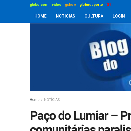
globo.com
vídeo
gshow
globoesporte
G1
HOME
NOTÍCIAS
CULTURA
LOGIN
Home
NOTÍCIAS
Paço do Lumiar – Pr
comunitárias parali