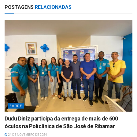
at
ar
POSTAGENS
RELACIONADAS
s
e
A
p
p
SAÚDE
Dudu Diniz participa da entrega de mais de 600
óculos na Policlínica de São José de Ribamar
24 DE NOVEMBRO DE 2024