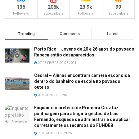
136
206k
23.9k
99
Followers
Subscribers
Followers
Subscribers
Trending
Comments
Latest
Porto Rico – Jovens de 20 e 26 anos do povoado
Rabeca estão desaparecidos
27 DE FEVEREIRO DE 2024
Cedral – Alunas encontram câmera escondida
dentro do banheiro de escola no povoado
outeiro
3 DE JUNHO DE 2023
Enquanto o prefeito de Primeira Cruz faz
politicagem para atingir a gestão de Luís
Fernando, esquece de administrar e de aplicar
corretamente os recursos do FUNDEB
7 DE JANEIRO DE 2026