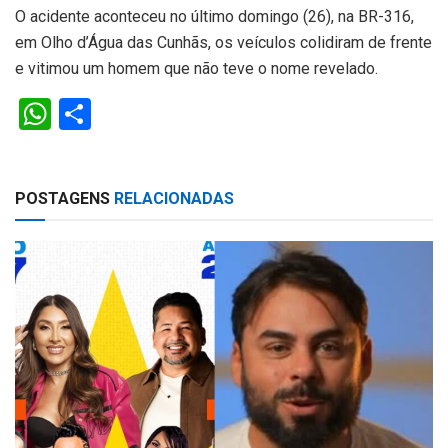
O acidente aconteceu no último domingo (26), na BR-316,
em Olho d’Água das Cunhãs, os veículos colidiram de frente
e vitimou um homem que não teve o nome revelado.
W
S
h
h
at
ar
POSTAGENS
RELACIONADAS
s
e
A
p
p