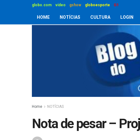
globo.com
vídeo
gshow
globoesporte
G1
HOME
NOTÍCIAS
CULTURA
LOGIN
Home
NOTÍCIAS
Nota de pesar – Pro