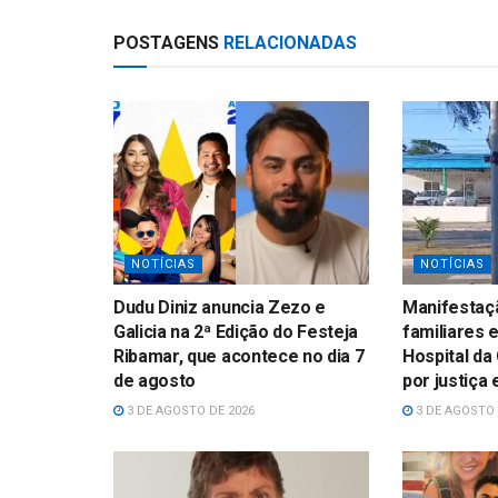
p
POSTAGENS
RELACIONADAS
NOTÍCIAS
NOTÍCIAS
Dudu Diniz anuncia Zezo e
Manifestaçã
Galicia na 2ª Edição do Festeja
familiares 
Ribamar, que acontece no dia 7
Hospital da
de agosto
por justiça
3 DE AGOSTO DE 2026
3 DE AGOSTO 