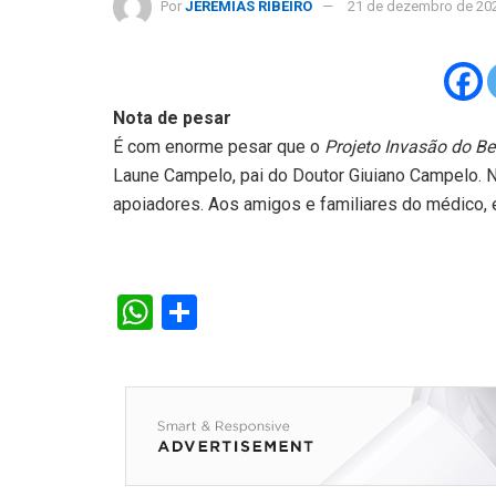
Por
JEREMIAS RIBEIRO
21 de dezembro de 20
Nota de pesar
É com enorme pesar que o
Projeto Invasão do B
Laune Campelo, pai do Doutor Giuiano Campelo. 
apoiadores. Aos amigos e familiares do médico,
W
S
h
h
at
ar
s
e
A
p