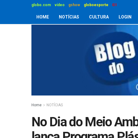
globo.com
vídeo
gshow
globoesporte
G1
HOME
NOTÍCIAS
CULTURA
LOGIN
Home
NOTÍCIAS
No Dia do Meio Amb
lança Programa Plás