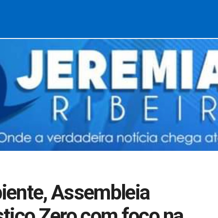
iente, Assembleia
tico Zero com foco na