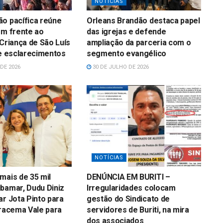
NOTÍCIAS
o pacífica reúne
Orleans Brandão destaca papel
em frente ao
das igrejas e defende
 Criança de São Luís
ampliação da parceria com o
 e esclarecimentos
segmento evangélico
DE 2026
30 DE JULHO DE 2026
NOTÍCIAS
mais de 35 mil
DENÚNCIA EM BURITI –
bamar, Dudu Diniz
Irregularidades colocam
ar Jota Pinto para
gestão do Sindicato de
Iracema Vale para
servidores de Buriti, na mira
dos associados