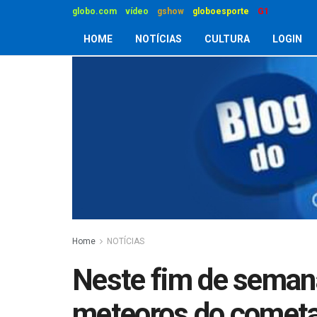
globo.com
vídeo
gshow
globoesporte
G1
HOME
NOTÍCIAS
CULTURA
LOGIN
Home
NOTÍCIAS
Neste fim de seman
meteoros do cometa