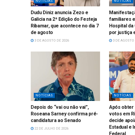
NOTÍCIAS
NOTÍCIAS
Dudu Diniz anuncia Zezo e
Manifestaçã
Galicia na 2ª Edição do Festeja
familiares 
Ribamar, que acontece no dia 7
Hospital da
de agosto
por justiça
3 DE AGOSTO DE 2026
3 DE AGOSTO 
NOTÍCIAS
NOTÍCIAS
Depois do “vai ou não vai”,
Após obter 
Roseana Sarney confirma pré-
votos em Ri
candidatura ao Senado
decide apoi
Estadual e 
22 DE JULHO DE 2026
Federal