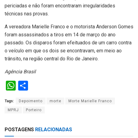
periciadas e não foram encontraram irregularidades
técnicas nas provas.
A vereadora Marielle Franco e o motorista Anderson Gomes
foram assassinados a tiros em 14 de março do ano
passado. Os disparos foram efeituados de um carro contra
o veículo em que os dois se encontravam, em meio ao
trânsito, na região central do Rio de Janeiro.
Agência Brasil
W
S
h
h
Tags:
Depoimento
morte
Morte Marielle Franco
at
ar
MPRJ
Porteiro
s
e
A
POSTAGENS
RELACIONADAS
p