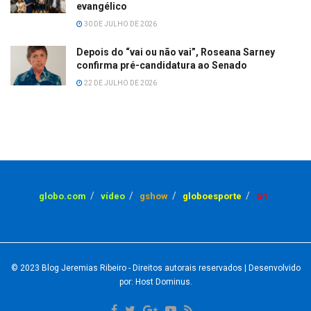
evangélico
30 DE JULHO DE 2026
Depois do “vai ou não vai”, Roseana Sarney
confirma pré-candidatura ao Senado
22 DE JULHO DE 2026
globo.com
vídeo
gshow
globoesporte
G1
© 2023
Blog Jeremias Ribeiro
- Direitos autorais reservados
| Desenvolvido
por: Host Dominus
.