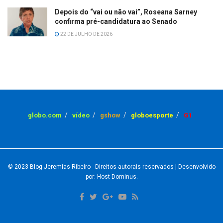
Depois do “vai ou não vai”, Roseana Sarney
confirma pré-candidatura ao Senado
22 DE JULHO DE 2026
globo.com
vídeo
gshow
globoesporte
G1
© 2023
Blog Jeremias Ribeiro
- Direitos autorais reservados
| Desenvolvido
por: Host Dominus
.