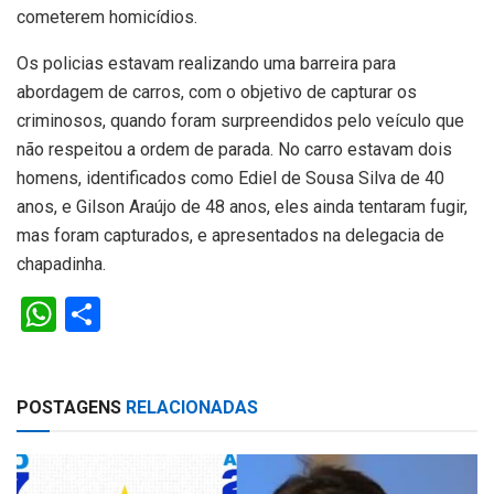
cometerem homicídios.
Os policias estavam realizando uma barreira para
abordagem de carros, com o objetivo de capturar os
criminosos, quando foram surpreendidos pelo veículo que
não respeitou a ordem de parada. No carro estavam dois
homens, identificados como Ediel de Sousa Silva de 40
anos, e Gilson Araújo de 48 anos, eles ainda tentaram fugir,
mas foram capturados, e apresentados na delegacia de
chapadinha.
W
S
h
h
at
ar
POSTAGENS
RELACIONADAS
s
e
A
p