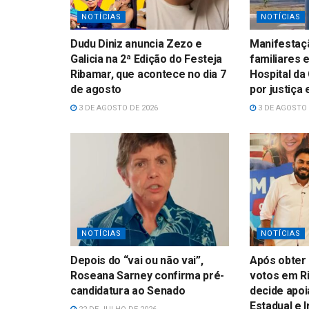
NOTÍCIAS
NOTÍCIAS
Dudu Diniz anuncia Zezo e
Manifestaçã
Galicia na 2ª Edição do Festeja
familiares 
Ribamar, que acontece no dia 7
Hospital da
de agosto
por justiça
3 DE AGOSTO DE 2026
3 DE AGOSTO 
NOTÍCIAS
NOTÍCIAS
Depois do “vai ou não vai”,
Após obter 
Roseana Sarney confirma pré-
votos em Ri
candidatura ao Senado
decide apoi
Estadual e 