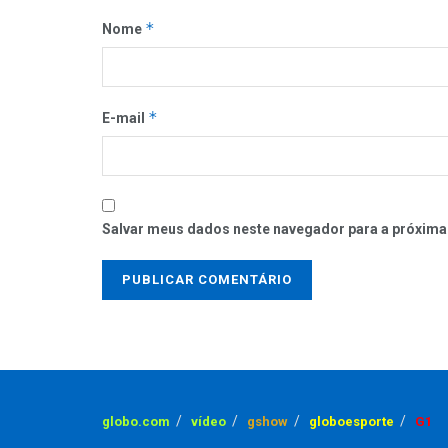
*
Nome
*
E-mail
Salvar meus dados neste navegador para a próxima
globo.com
vídeo
gshow
globoesporte
G1