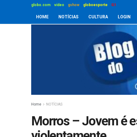
globo.com
vídeo
gshow
globoesporte
G1
HOME
NOTÍCIAS
CULTURA
LOGIN
Home
NOTÍCIAS
Morros – Jovem é e
violentamente