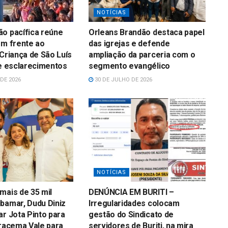
NOTÍCIAS
o pacífica reúne
Orleans Brandão destaca papel
em frente ao
das igrejas e defende
 Criança de São Luís
ampliação da parceria com o
 e esclarecimentos
segmento evangélico
DE 2026
30 DE JULHO DE 2026
NOTÍCIAS
mais de 35 mil
DENÚNCIA EM BURITI –
bamar, Dudu Diniz
Irregularidades colocam
ar Jota Pinto para
gestão do Sindicato de
Iracema Vale para
servidores de Buriti, na mira