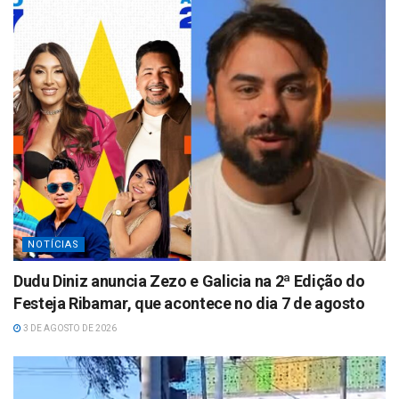
p
p
NOTÍCIAS
Dudu Diniz anuncia Zezo e Galicia na 2ª Edição do
Festeja Ribamar, que acontece no dia 7 de agosto
3 DE AGOSTO DE 2026