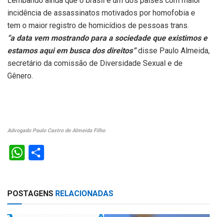
Lembando ainda que o brasil é um dos países com maior
incidência de assassinatos motivados por homofobia e
tem o maior registro de homicídios de pessoas trans.
“a data vem mostrando para a sociedade que existimos e
estamos aqui em busca dos direitos”
disse Paulo Almeida,
secretário da comissão de Diversidade Sexual e de
Gênero.
Advogado Paulo Castro de Almeida Filho
W
S
h
h
at
ar
POSTAGENS
RELACIONADAS
s
e
A