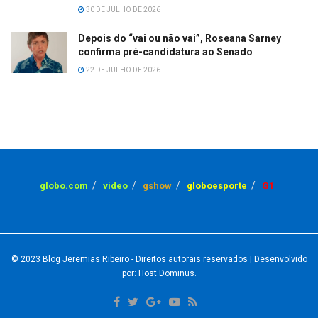
30 DE JULHO DE 2026
Depois do “vai ou não vai”, Roseana Sarney
confirma pré-candidatura ao Senado
22 DE JULHO DE 2026
globo.com
vídeo
gshow
globoesporte
G1
© 2023
Blog Jeremias Ribeiro
- Direitos autorais reservados
| Desenvolvido
por: Host Dominus
.