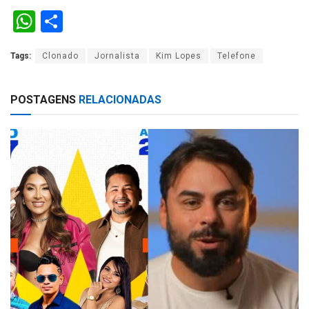
W
S
h
h
Tags:
Clonado
Jornalista
Kim Lopes
Telefone
at
ar
s
e
POSTAGENS
RELACIONADAS
A
p
p