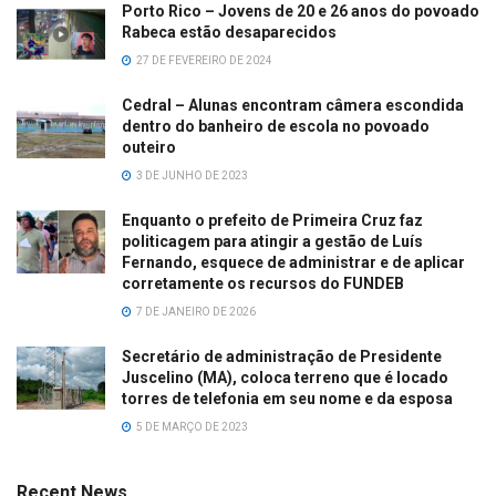
Porto Rico – Jovens de 20 e 26 anos do povoado
Rabeca estão desaparecidos
27 DE FEVEREIRO DE 2024
Cedral – Alunas encontram câmera escondida
dentro do banheiro de escola no povoado
outeiro
3 DE JUNHO DE 2023
Enquanto o prefeito de Primeira Cruz faz
politicagem para atingir a gestão de Luís
Fernando, esquece de administrar e de aplicar
corretamente os recursos do FUNDEB
7 DE JANEIRO DE 2026
Secretário de administração de Presidente
Juscelino (MA), coloca terreno que é locado
torres de telefonia em seu nome e da esposa
5 DE MARÇO DE 2023
Recent News