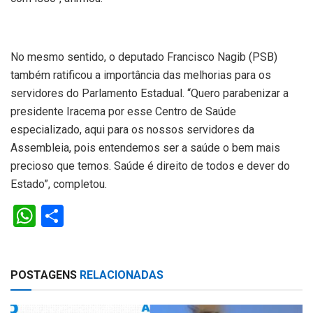
No mesmo sentido, o deputado Francisco Nagib (PSB)
também ratificou a importância das melhorias para os
servidores do Parlamento Estadual. “Quero parabenizar a
presidente Iracema por esse Centro de Saúde
especializado, aqui para os nossos servidores da
Assembleia, pois entendemos ser a saúde o bem mais
precioso que temos. Saúde é direito de todos e dever do
Estado”, completou.
W
S
h
h
at
ar
POSTAGENS
RELACIONADAS
s
e
A