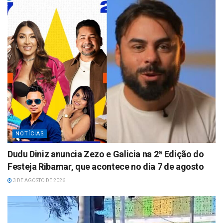
p
p
NOTÍCIAS
Dudu Diniz anuncia Zezo e Galicia na 2ª Edição do
Festeja Ribamar, que acontece no dia 7 de agosto
3 DE AGOSTO DE 2026