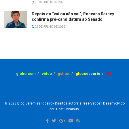
30 DE JULHO DE 2026
Depois do “vai ou não vai”, Roseana Sarney
confirma pré-candidatura ao Senado
22 DE JULHO DE 2026
globo.com
vídeo
gshow
globoesporte
G1
© 2023
Blog Jeremias Ribeiro
- Direitos autorais reservados
| Desenvolvido
por: Host Dominus
.