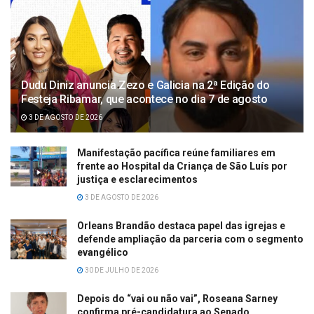
Dudu Diniz anuncia Zezo e Galicia na 2ª Edição do
Festeja Ribamar, que acontece no dia 7 de agosto
3 DE AGOSTO DE 2026
Manifestação pacífica reúne familiares em
frente ao Hospital da Criança de São Luís por
justiça e esclarecimentos
3 DE AGOSTO DE 2026
Orleans Brandão destaca papel das igrejas e
defende ampliação da parceria com o segmento
evangélico
30 DE JULHO DE 2026
Depois do “vai ou não vai”, Roseana Sarney
confirma pré-candidatura ao Senado