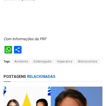
Com Informações da PRF
W
S
h
h
Tags:
Acidente
Embriagado
Imperatriz
Motociclista
at
ar
s
e
POSTAGENS
RELACIONADAS
A
p
p