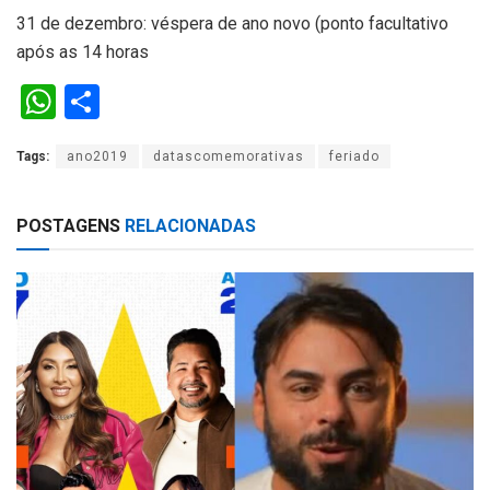
31 de dezembro: véspera de ano novo (ponto facultativo
após as 14 horas
W
S
h
h
Tags:
ano2019
datascomemorativas
feriado
at
ar
s
e
POSTAGENS
RELACIONADAS
A
p
p