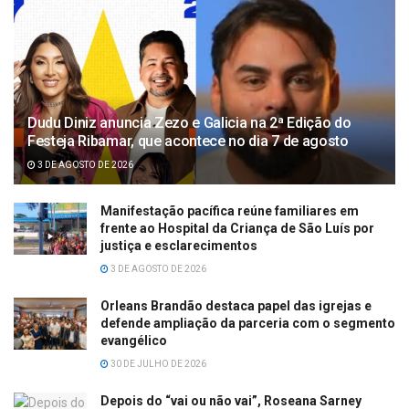
Dudu Diniz anuncia Zezo e Galicia na 2ª Edição do
Festeja Ribamar, que acontece no dia 7 de agosto
3 DE AGOSTO DE 2026
Manifestação pacífica reúne familiares em
frente ao Hospital da Criança de São Luís por
justiça e esclarecimentos
3 DE AGOSTO DE 2026
Orleans Brandão destaca papel das igrejas e
defende ampliação da parceria com o segmento
evangélico
30 DE JULHO DE 2026
Depois do “vai ou não vai”, Roseana Sarney