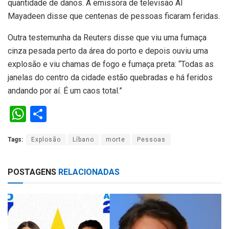
quantidade de danos. A emissora de televisão Al
Mayadeen disse que centenas de pessoas ficaram feridas.
Outra testemunha da Reuters disse que viu uma fumaça
cinza pesada perto da área do porto e depois ouviu uma
explosão e viu chamas de fogo e fumaça preta: “Todas as
janelas do centro da cidade estão quebradas e há feridos
andando por aí. É um caos total.”
W
S
h
h
Tags:
Explosão
Líbano
morte
Pessoas
at
ar
s
e
POSTAGENS
RELACIONADAS
A
p
p