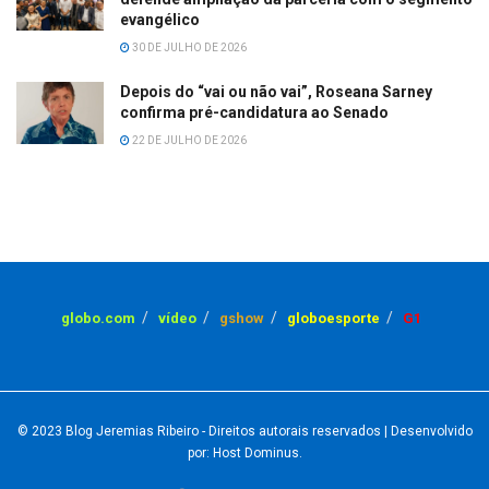
evangélico
30 DE JULHO DE 2026
Depois do “vai ou não vai”, Roseana Sarney
confirma pré-candidatura ao Senado
22 DE JULHO DE 2026
globo.com
vídeo
gshow
globoesporte
G1
© 2023
Blog Jeremias Ribeiro
- Direitos autorais reservados
| Desenvolvido
por: Host Dominus
.