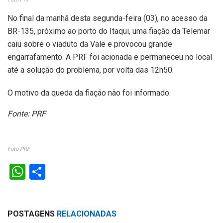
No final da manhã desta segunda-feira (03), no acesso da
BR-135, próximo ao porto do Itaqui, uma fiação da Telemar
caiu sobre o viaduto da Vale e provocou grande
engarrafamento. A PRF foi acionada e permaneceu no local
até a solução do problema, por volta das 12h50.
O motivo da queda da fiação não foi informado.
Fonte: PRF
Foto PRF
W
S
h
h
at
ar
POSTAGENS
RELACIONADAS
s
e