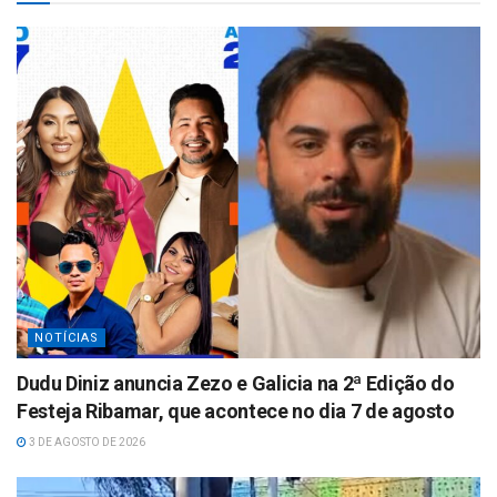
A
p
p
NOTÍCIAS
Dudu Diniz anuncia Zezo e Galicia na 2ª Edição do
Festeja Ribamar, que acontece no dia 7 de agosto
3 DE AGOSTO DE 2026