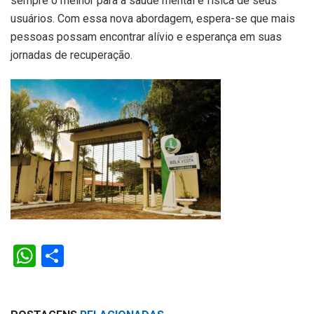
sempre o melhor para a saúde mental e física de seus
usuários. Com essa nova abordagem, espera-se que mais
pessoas possam encontrar alívio e esperança em suas
jornadas de recuperação.
W
S
h
h
at
ar