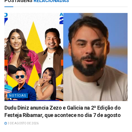
POSTAGENS
RELACIONADAS
s
e
A
p
p
NOTÍCIAS
Dudu Diniz anuncia Zezo e Galicia na 2ª Edição do
Festeja Ribamar, que acontece no dia 7 de agosto
3 DE AGOSTO DE 2026