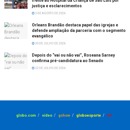
frente ao Hospital da Criança de São Luís por
justiça e esclarecimentos
3 DE AGOSTO DE 2026
Orleans Brandão destaca papel das igrejas e
defende ampliação da parceria com o segmento
evangélico
30 DE JULHO DE 2026
Depois do “vai ou não vai”, Roseana Sarney
confirma pré-candidatura ao Senado
22 DE JULHO DE 2026
globo.com
vídeo
gshow
globoesporte
G1