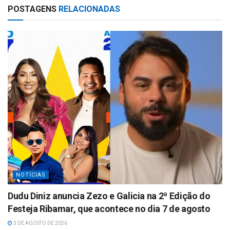
POSTAGENS
RELACIONADAS
s
e
A
p
p
NOTÍCIAS
Dudu Diniz anuncia Zezo e Galicia na 2ª Edição do
Festeja Ribamar, que acontece no dia 7 de agosto
3 DE AGOSTO DE 2026