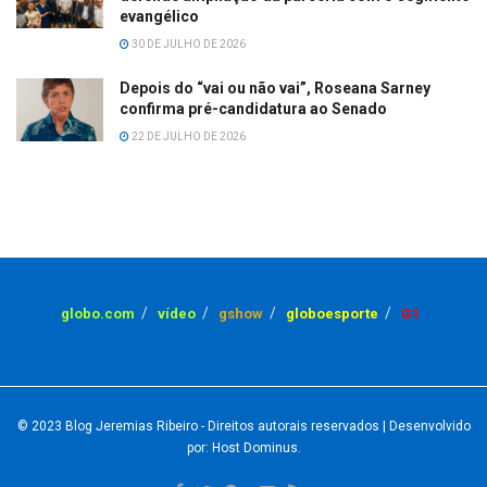
evangélico
30 DE JULHO DE 2026
Depois do “vai ou não vai”, Roseana Sarney
confirma pré-candidatura ao Senado
22 DE JULHO DE 2026
globo.com
vídeo
gshow
globoesporte
G1
© 2023
Blog Jeremias Ribeiro
- Direitos autorais reservados
| Desenvolvido
por: Host Dominus
.