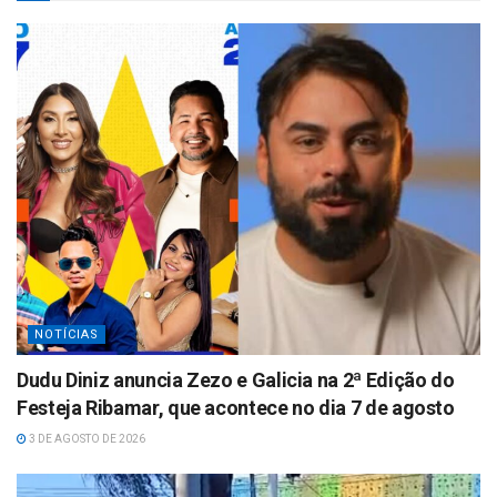
A
p
p
NOTÍCIAS
Dudu Diniz anuncia Zezo e Galicia na 2ª Edição do
Festeja Ribamar, que acontece no dia 7 de agosto
3 DE AGOSTO DE 2026