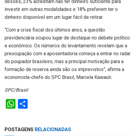
desses, 23% acreditam não ter dinheiro suficiente para
investir em outras modalidades e 18% preferem ter o
dinheiro disponível em um lugar fácil de retirar.
“Com a crise fiscal dos últimos anos, a questão
previdenciária ocupou lugar de destaque no debate político
e econômico. Os números do levantamento revelam que a
preocupação com a aposentadoria começa a entrar no radar
do poupador brasileiro, mas a principal motivação para a
formação de reserva ainda são os imprevistos”, afirma a
economista-chefe do SPC Brasil, Marcela Kawauti.
SPC/Brasil
W
S
h
h
at
ar
POSTAGENS
RELACIONADAS
s
e