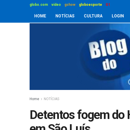
globo.com
vídeo
gshow
globoesporte
G1
HOME
NOTÍCIAS
CULTURA
LOGIN
Home
NOTÍCIAS
Detentos fogem do 
em São Luís