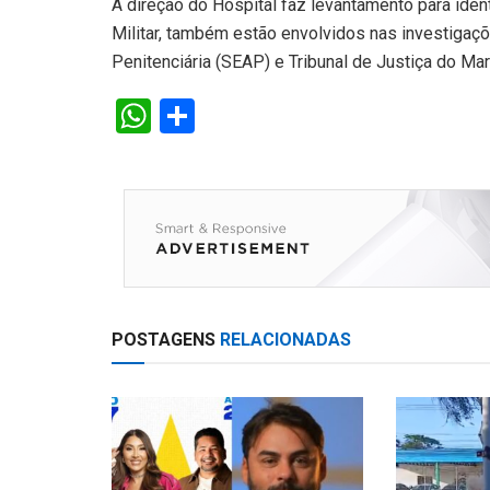
A direção do Hospital faz levantamento para identi
Militar, também estão envolvidos nas investigaç
Penitenciária (SEAP) e Tribunal de Justiça do Ma
W
S
h
h
at
ar
s
e
A
p
p
POSTAGENS
RELACIONADAS