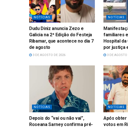
NOTÍCIAS
NOTÍCIAS
Dudu Diniz anuncia Zezo e
Manifestaçã
Galicia na 2ª Edição do Festeja
familiares 
Ribamar, que acontece no dia 7
Hospital da
de agosto
por justiça
3 DE AGOSTO DE 2026
3 DE AGOSTO 
NOTÍCIAS
NOTÍCIAS
Depois do “vai ou não vai”,
Após obter 
Roseana Sarney confirma pré-
votos em Ri