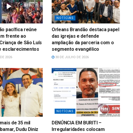
NOTÍCIAS
o pacífica reúne
Orleans Brandão destaca papel
em frente ao
das igrejas e defende
 Criança de São Luís
ampliação da parceria com o
 e esclarecimentos
segmento evangélico
DE 2026
30 DE JULHO DE 2026
NOTÍCIAS
mais de 35 mil
DENÚNCIA EM BURITI –
bamar, Dudu Diniz
Irregularidades colocam