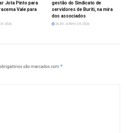
ar Jota Pinto para
gestão do Sindicato de
Iracema Vale para
servidores de Buriti, na mira
dos associados
DE 2026
26 DE JUNHO DE 2026
*
obrigatórios são marcados com