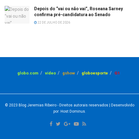
Depois do “vai ou não vai”, Roseana Sarney
confirma pré-candidatura ao Senado
22 DE JULHO DE 2026
globo.com
vídeo
gshow
globoesporte
G1
© 2023
Blog Jeremias Ribeiro
- Direitos autorais reservados
| Desenvolvido
por: Host Dominus
.