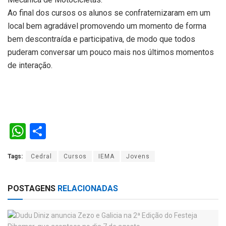
Ao final dos cursos os alunos se confraternizaram em um
local bem agradável promovendo um momento de forma
bem descontraída e participativa, de modo que todos
puderam conversar um pouco mais nos últimos momentos
de interação.
W
S
h
h
Tags:
Cedral
Cursos
IEMA
Jovens
at
ar
s
e
POSTAGENS
RELACIONADAS
A
p