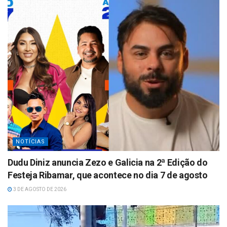
p
p
NOTÍCIAS
Dudu Diniz anuncia Zezo e Galicia na 2ª Edição do
Festeja Ribamar, que acontece no dia 7 de agosto
3 DE AGOSTO DE 2026