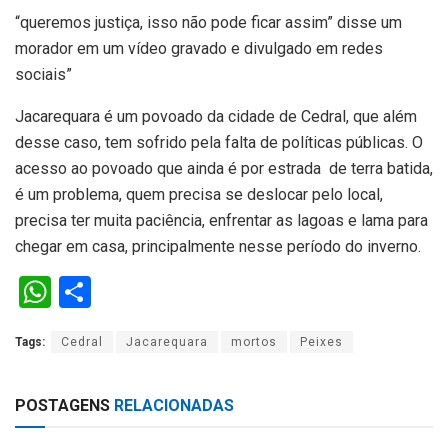
“queremos justiça, isso não pode ficar assim” disse um
morador em um vídeo gravado e divulgado em redes
sociais”
Jacarequara é um povoado da cidade de Cedral, que além
desse caso, tem sofrido pela falta de políticas públicas. O
acesso ao povoado que ainda é por estrada de terra batida,
é um problema, quem precisa se deslocar pelo local,
precisa ter muita paciência, enfrentar as lagoas e lama para
chegar em casa, principalmente nesse período do inverno.
W
S
h
h
Tags:
Cedral
Jacarequara
mortos
Peixes
at
ar
s
e
POSTAGENS
RELACIONADAS
A