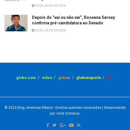
30 DE JULHO DE 2026
Depois do “vai ou não vai”, Roseana Sarney
confirma pré-candidatura ao Senado
22 DE JULHO DE 2026
globo.com
vídeo
gshow
globoesporte
G1
© 2023
Blog Jeremias Ribeiro
- Direitos autorais reservados
| Desenvolvido
por: Host Dominus
.