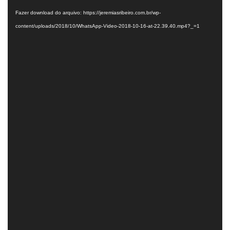
de
Fazer download do arquivo: https://jeremiasribeiro.com.br/wp-
vídeo
content/uploads/2018/10/WhatsApp-Video-2018-10-16-at-22.39.40.mp4?_=1