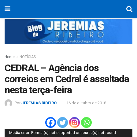
Home
NOTÍCIAS
CEDRAL – Agência dos
correios em Cedral é assaltada
nesta terça-feira
Por
JEREMIAS RIBEIRO
16 de outubro de 2018
Tocador
Media error: Format(s) not supported or source(s) not found