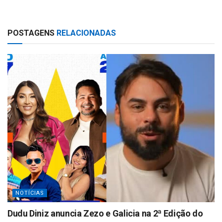
h
h
at
ar
POSTAGENS
RELACIONADAS
s
e
A
p
p
NOTÍCIAS
Dudu Diniz anuncia Zezo e Galicia na 2ª Edição do