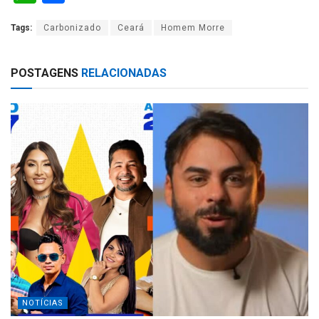
h
h
Tags:
Carbonizado
Ceará
Homem Morre
at
ar
s
e
POSTAGENS
RELACIONADAS
A
p
p
NOTÍCIAS