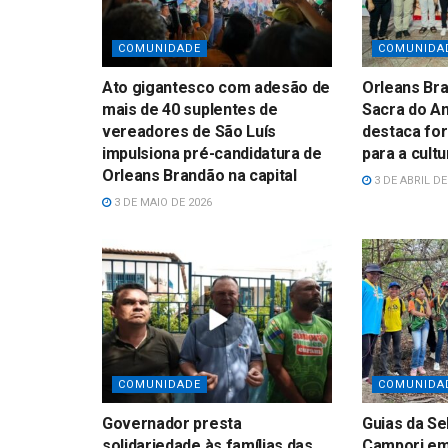
COMUNIDADE
COMUNIDA
Ato gigantesco com adesão de
Orleans Bra
mais de 40 suplentes de
Sacra do An
vereadores de São Luís
destaca for
impulsiona pré-candidatura de
para a cult
Orleans Brandão na capital
3 DE ABRIL DE
3 DE MAIO DE 2026
COMUNIDADE
COMUNIDA
Governador presta
Guias da Sel
solidariedade às famílias das
Campori em