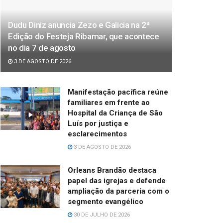
Dudu Diniz anuncia Zezo e Galicia na 2ª
Edição do Festeja Ribamar, que acontece
no dia 7 de agosto
3 DE AGOSTO DE 2026
Manifestação pacífica reúne
familiares em frente ao
Hospital da Criança de São
Luís por justiça e
esclarecimentos
3 DE AGOSTO DE 2026
Orleans Brandão destaca
papel das igrejas e defende
ampliação da parceria com o
segmento evangélico
30 DE JULHO DE 2026