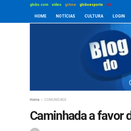
globo.com
vídeo
gshow
globoesporte
G1
HOME
NOTÍCIAS
CULTURA
LOGIN
Home
COMUNIDADE
Caminhada a favor d