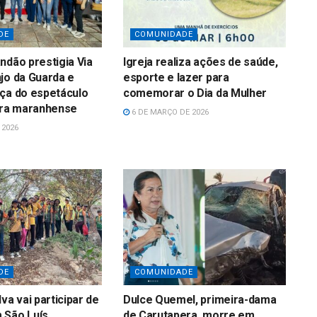
DE
COMUNIDADE
ndão prestigia Via
Igreja realiza ações de saúde,
jo da Guarda e
esporte e lazer para
ça do espetáculo
comemorar o Dia da Mulher
ura maranhense
6 DE MARÇO DE 2026
 2026
DE
COMUNIDADE
va vai participar de
Dulce Quemel, primeira-dama
 São Luís
de Carutapera, morre em