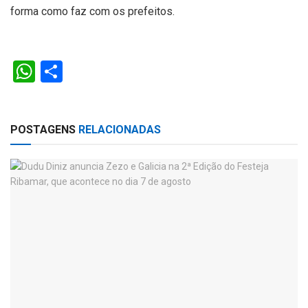
forma como faz com os prefeitos.
W
S
h
h
at
ar
POSTAGENS
RELACIONADAS
s
e
A
p
p