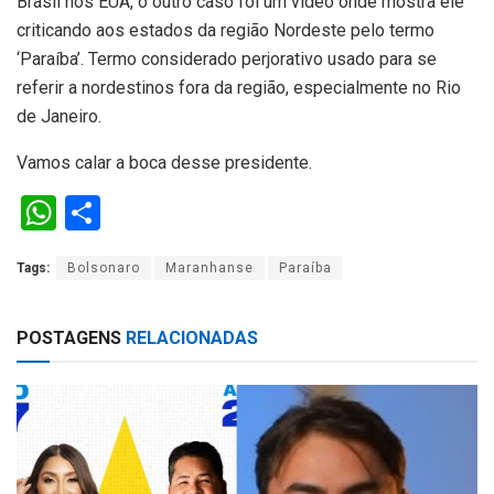
Brasil nos EUA, o outro caso foi um vídeo onde mostra ele
criticando aos estados da região Nordeste pelo termo
‘Paraíba’. Termo considerado perjorativo usado para se
referir a nordestinos fora da região, especialmente no Rio
de Janeiro.
Vamos calar a boca desse presidente.
W
S
h
h
Tags:
Bolsonaro
Maranhanse
Paraíba
at
ar
s
e
POSTAGENS
RELACIONADAS
A
p
p