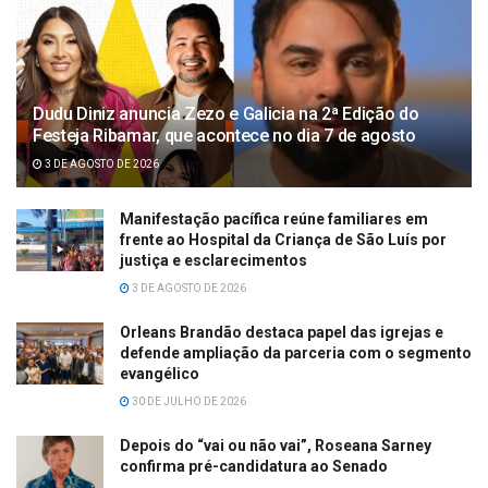
Dudu Diniz anuncia Zezo e Galicia na 2ª Edição do
Festeja Ribamar, que acontece no dia 7 de agosto
3 DE AGOSTO DE 2026
Manifestação pacífica reúne familiares em
frente ao Hospital da Criança de São Luís por
justiça e esclarecimentos
3 DE AGOSTO DE 2026
Orleans Brandão destaca papel das igrejas e
defende ampliação da parceria com o segmento
evangélico
30 DE JULHO DE 2026
Depois do “vai ou não vai”, Roseana Sarney
confirma pré-candidatura ao Senado