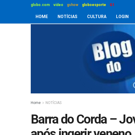
globo.com
vídeo
gshow
globoesporte
G1
HOME
NOTÍCIAS
CULTURA
LOGIN
Home
NOTÍCIAS
Barra do Corda – J
após ingerir veneno