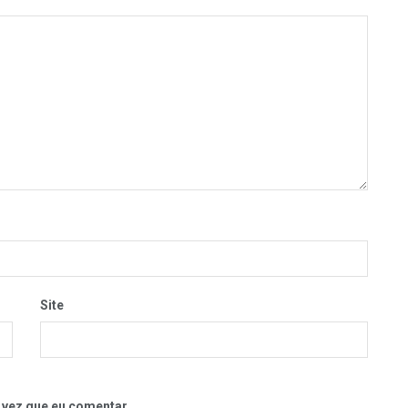
Site
 vez que eu comentar.