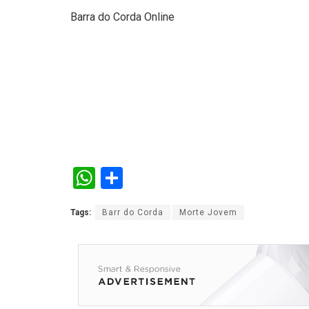
Barra do Corda Online
W
S
h
h
Tags:
Barr do Corda
Morte Jovem
at
ar
s
e
A
p