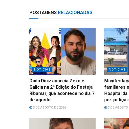
p
POSTAGENS
RELACIONADAS
NOTÍCIAS
NOTÍCIAS
Dudu Diniz anuncia Zezo e
Manifestaçã
Galicia na 2ª Edição do Festeja
familiares 
Ribamar, que acontece no dia 7
Hospital da
de agosto
por justiça
3 DE AGOSTO DE 2026
3 DE AGOSTO 