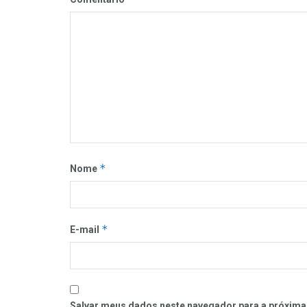
*
Nome
*
E-mail
Salvar meus dados neste navegador para a próxima