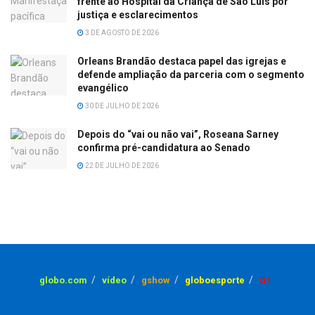
frente ao Hospital da Criança de São Luís por
justiça e esclarecimentos
3 DE AGOSTO DE 2026
Orleans Brandão destaca papel das igrejas e
defende ampliação da parceria com o segmento
evangélico
30 DE JULHO DE 2026
Depois do “vai ou não vai”, Roseana Sarney
confirma pré-candidatura ao Senado
22 DE JULHO DE 2026
globo.com
vídeo
gshow
globoesporte
G1