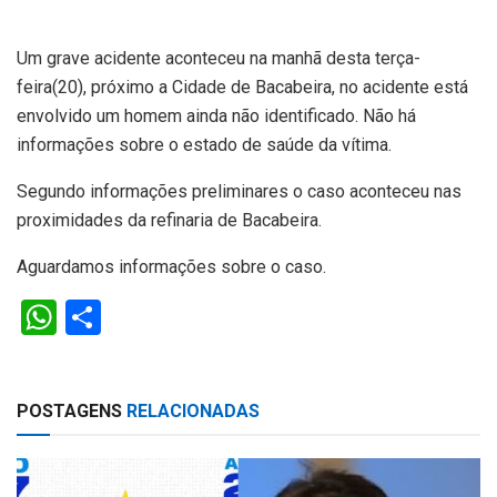
Um grave acidente aconteceu na manhã desta terça-
feira(20), próximo a Cidade de Bacabeira, no acidente está
envolvido um homem ainda não identificado. Não há
informações sobre o estado de saúde da vítima.
Segundo informações preliminares o caso aconteceu nas
proximidades da refinaria de Bacabeira.
Aguardamos informações sobre o caso.
W
S
h
h
at
ar
POSTAGENS
RELACIONADAS
s
e
A
p