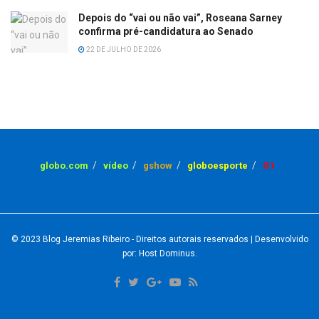
Depois do “vai ou não vai”, Roseana Sarney
confirma pré-candidatura ao Senado
22 DE JULHO DE 2026
globo.com
vídeo
gshow
globoesporte
G1
© 2023
Blog Jeremias Ribeiro
- Direitos autorais reservados
| Desenvolvido
por: Host Dominus
.