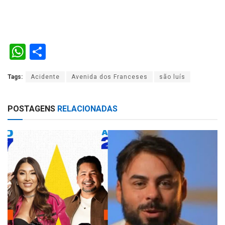
W
S
h
h
Tags:
Acidente
Avenida dos Franceses
são luís
at
ar
s
e
POSTAGENS
RELACIONADAS
A
p
p