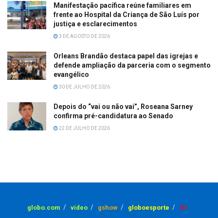
Manifestação pacífica reúne familiares em
frente ao Hospital da Criança de São Luís por
justiça e esclarecimentos
3 DE AGOSTO DE 2026
Orleans Brandão destaca papel das igrejas e
defende ampliação da parceria com o segmento
evangélico
30 DE JULHO DE 2026
Depois do “vai ou não vai”, Roseana Sarney
confirma pré-candidatura ao Senado
22 DE JULHO DE 2026
globo.com
vídeo
gshow
globoesporte
G1