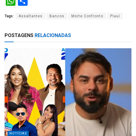
W
S
h
h
Tags:
Assaltantes
Bancos
Morte Confronto
Piauí
at
ar
s
e
POSTAGENS
RELACIONADAS
A
p
p
NOTÍCIAS