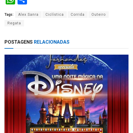
h
h
Tags:
Alex Sanra
Ciclística
Corrida
Outeiro
at
ar
Regata
s
e
A
POSTAGENS
RELACIONADAS
p
p