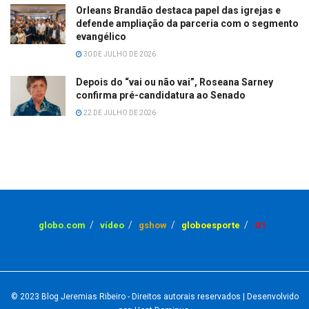
Orleans Brandão destaca papel das igrejas e
defende ampliação da parceria com o segmento
evangélico
30 DE JULHO DE 2026
Depois do “vai ou não vai”, Roseana Sarney
confirma pré-candidatura ao Senado
22 DE JULHO DE 2026
globo.com
vídeo
gshow
globoesporte
G1
© 2023
Blog Jeremias Ribeiro
- Direitos autorais reservados
| Desenvolvido