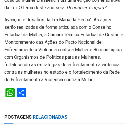
Casa da Mulher Brasileira mais uma edição comemorativa
da Lei. O tema deste ano será:
Denunciei, e agora?
Avanços e desafios da Lei Maria da Penha”. As ações
serão realizadas de forma articulada com o Conselho
Estadual da Mulher, a Câmara Técnica Estadual de Gestão e
Monitoramento das Ações do Pacto Nacional de
Enfrentamento à Violência contra a Mulher e 86 municípios
com Organismos de Políticas para as Mulheres,
fortalecendo as estratégias de enfrentamento à violência
contra as mulheres no estado e o fortalecimento da Rede
de Enfrentamento à Violência contra a Mulher
W
S
h
h
at
ar
POSTAGENS
RELACIONADAS
s
e