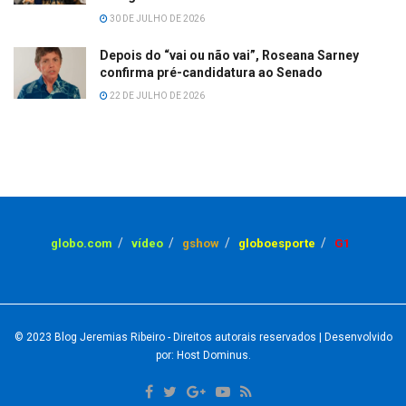
30 DE JULHO DE 2026
Depois do “vai ou não vai”, Roseana Sarney
confirma pré-candidatura ao Senado
22 DE JULHO DE 2026
globo.com
vídeo
gshow
globoesporte
G1
© 2023
Blog Jeremias Ribeiro
- Direitos autorais reservados
| Desenvolvido
por: Host Dominus
.