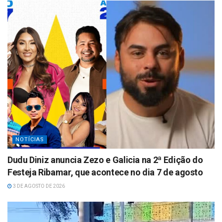
A
p
p
NOTÍCIAS
Dudu Diniz anuncia Zezo e Galicia na 2ª Edição do
Festeja Ribamar, que acontece no dia 7 de agosto
3 DE AGOSTO DE 2026