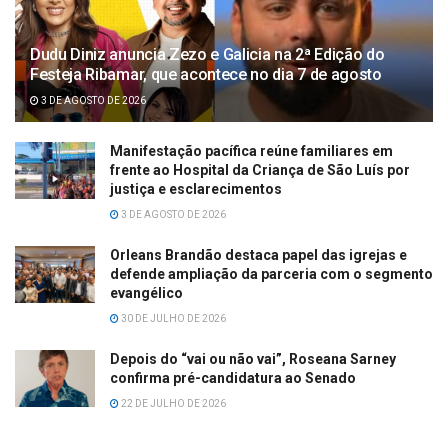
Dudu Diniz anuncia Zezo e Galicia na 2ª Edição do
Festeja Ribamar, que acontece no dia 7 de agosto
3 DE AGOSTO DE 2026
Manifestação pacífica reúne familiares em
frente ao Hospital da Criança de São Luís por
justiça e esclarecimentos
3 DE AGOSTO DE 2026
Orleans Brandão destaca papel das igrejas e
defende ampliação da parceria com o segmento
evangélico
30 DE JULHO DE 2026
Depois do “vai ou não vai”, Roseana Sarney
confirma pré-candidatura ao Senado
22 DE JULHO DE 2026