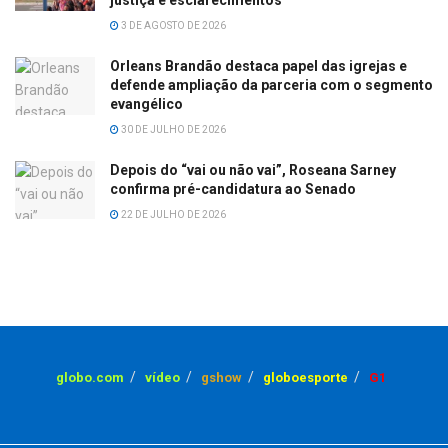
justiça e esclarecimentos
3 DE AGOSTO DE 2026
Orleans Brandão destaca papel das igrejas e
defende ampliação da parceria com o segmento
evangélico
30 DE JULHO DE 2026
Depois do “vai ou não vai”, Roseana Sarney
confirma pré-candidatura ao Senado
22 DE JULHO DE 2026
globo.com
vídeo
gshow
globoesporte
G1