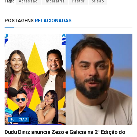
Tags:
Agressão
Imperatriz
Pastor
prisão
at
ar
s
e
POSTAGENS
RELACIONADAS
A
p
p
NOTÍCIAS
Dudu Diniz anuncia Zezo e Galicia na 2ª Edição do