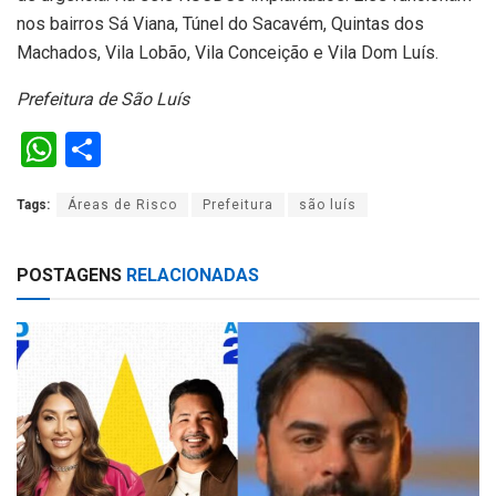
nos bairros Sá Viana, Túnel do Sacavém, Quintas dos
Machados, Vila Lobão, Vila Conceição e Vila Dom Luís.
Prefeitura de São Luís
W
S
h
h
Tags:
Áreas de Risco
Prefeitura
são luís
at
ar
s
e
POSTAGENS
RELACIONADAS
A
p
p